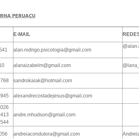
ARNA PERUAÇU
E-MAIL
REDES
@alan.r
541
alan.rodrigo.psicologia@gmail.com
10
alanaizabelm@gmail.com
@lana_
7768
sandrokaiak@hotmail.com
4945
alexandrecostadejesus@gmail.com
1026
9413
andre.mhudson@gmail.com
9544
056
andreiacondutora@gmail.com
Andrei