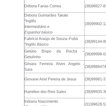
Débora Farias Correa
(38)98827-8
Debora Guimarães Takaki
*Inglês
(38)99902-1
Intermediário e
Espanhol básico
Fabrício Araújo de Souza–Fubá
(38)99144-8
*Inglês Básico
Getúlio Bispo da Rocha –
(38)99998-0
Getulinho
Gilsara Ferreira Alves Angelo -
(38)998647
Sara
Giovane Ariel Pereira de Jesus
(38)99981-3
Hamilton dos Reis Sales
(38)99935-3
Indiana Nascimento
(31)99628-5