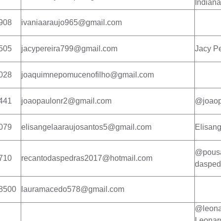
Indian
908
ivaniaaraujo965@gmail.com
505
jacypereira799@gmail.com
Jacy Pe
028
joaquimnepomucenofilho@gmail.com
441
joaopaulonr2@gmail.com
@joaop
079
elisangelaaraujosantos5@gmail.com
Elisang
@pousa
710
recantodaspedras2017@hotmail.com
dasped
-8500
lauramacedo578@gmail.com
@leona
Leonar