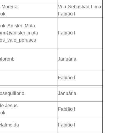
 Moreira-
Vila Sebastião Lima,
ook
Fabião I
ok: Anislei_Mota
ram:@anislei_mota
Fabião I
ros_vale_peruacu
lorenb
Januária
Fabião I
osequilibrio
Januária
de Jesus-
Fabião I
ook
lalmeida
Fabião I