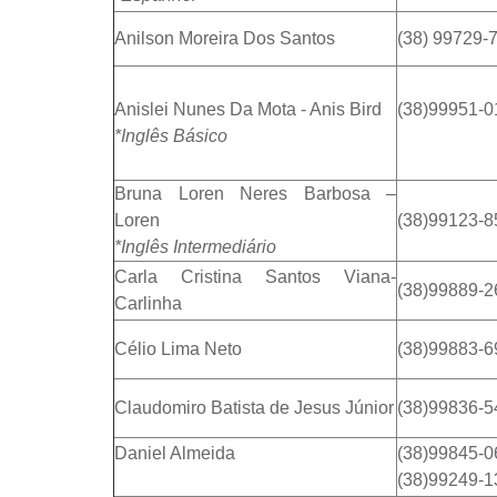
Anilson Moreira Dos Santos
(38) 99729-
Anislei Nunes Da Mota - Anis Bird
(38)99951-0
*Inglês Básico
Bruna Loren Neres Barbosa –
Loren
(38)99123-8
*Inglês Intermediário
Carla Cristina Santos Viana-
(38)99889-2
Carlinha
Célio Lima Neto
(38)99883-6
Claudomiro Batista de Jesus Júnior
(38)99836-5
Daniel Almeida
(38)99845-0
(38)99249-1