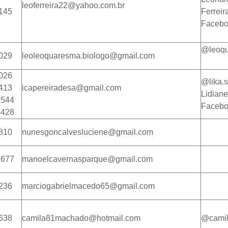
leoferreira22@yahoo.com.br
145
Ferreir
Faceb
@leoqu
029
leoleoquaresma.biologo@gmail.com
026
@lika.
413
icapereiradesa@gmail.com
Lidiane
9544
Faceb
5428
810
nunesgoncalvesluciene@gmail.com
6677
manoelcavernasparque@gmail.com
236
marciogabrielmacedo65@gmail.com
638
camila81machado@hotmail.com
@camil