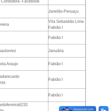
a Condutora- Facebook
Janelão-Peruaçu
Vila Sebastião Lima
reira
Fabião I
Fabião I
aulonrez
Januária
ela Araujo
Fabião I
darecanto
Fabião I
ras
Fabião I
rdoferreira6232
do