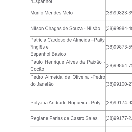
*Espanhol
Murilo Mendes Melo
(38)99823-3
Nilson Chagas de Souza - Nilsão
(38)99984-4
Patrícia Cardoso de Almeida –Patty
*Inglês e
(38)99873-5
Espanhol Básico
Paulo Henrique Alves da Paixão -
(38)99864-7
Cocão
Pedro Almeida de Oliveira -Pedro
do Janelão
(38)99100-2
Polyana Andrade Nogueira - Poly
(38)99174-9
Regiane Farias de Castro Sales
(38)99177-2