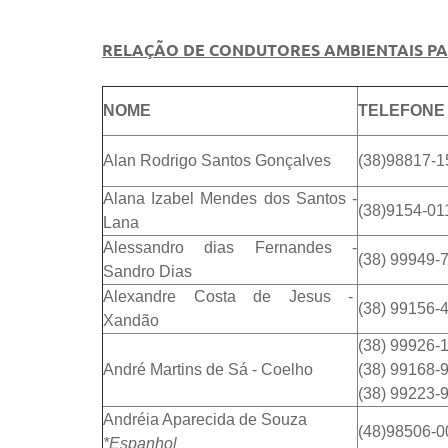
RELAÇÃO DE CONDUTORES AMBIENTAIS P
NOME
TELEFONE
Alan Rodrigo Santos Gonçalves
(38)98817-1
Alana Izabel Mendes dos Santos -
(38)9154-01
Lana
Alessandro dias Fernandes -
(38) 99949-
Sandro Dias
Alexandre Costa de Jesus -
(38) 99156-
Xandão
(38) 99926-
André Martins de Sá - Coelho
(38) 99168-
(38) 99223-
Andréia Aparecida de Souza
(48)98506-0
*Espanhol