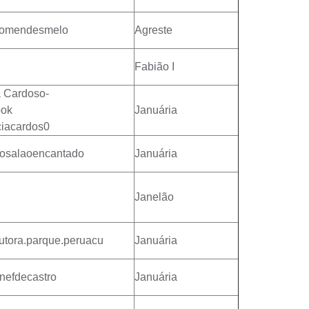
lomendesmelo
Agreste
Fabião I
a Cardoso-
ook
Januária
ciacardos0
osalaoencantado
Januária
Janelão
tora.parque.peruacu
Januária
nefdecastro
Januária