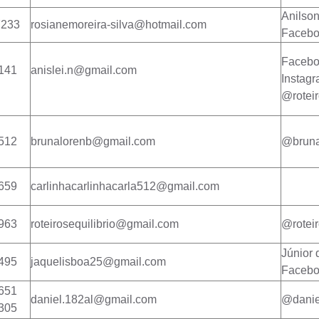
Anilson
7233
rosianemoreira-silva@hotmail.com
Faceb
Facebo
141
anislei.n@gmail.com
Instag
@rotei
512
brunalorenb@gmail.com
@bruna
659
carlinhacarlinhacarla512@gmail.com
963
roteirosequilibrio@gmail.com
@roteir
Júnior 
495
jaquelisboa25@gmail.com
Faceb
651
daniel.182al@gmail.com
@danie
305