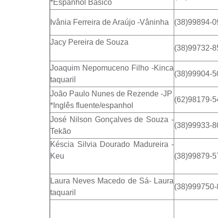
*Espanhol Básico
Ivânia Ferreira de Araújo -Vâninha
(38)99894-0
Jacy Pereira de Souza
(38)99732-8
Joaquim Nepomuceno Filho -Kinca
(38)99904-5
taquaril
João Paulo Nunes de Rezende -JP
(62)98179-5
*Inglês fluente/espanhol
José Nilson Gonçalves de Souza -
(38)99933-8
Tekão
Késcia Silvia Dourado Madureira -
Keu
(38)99879-5
Laura Neves Macedo de Sá- Laura
(38)999750
taquaril