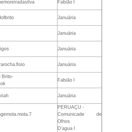
nemoreiradasilva
Fabião I
ofbrito
Januária
Januária
igos
Januária
arocha.fisio
Januária
Brito-
Fabião I
ook
riah
Januária
PERUAÇU -
gemota.mota.7
Comunicade de
Olhos
D'agua I