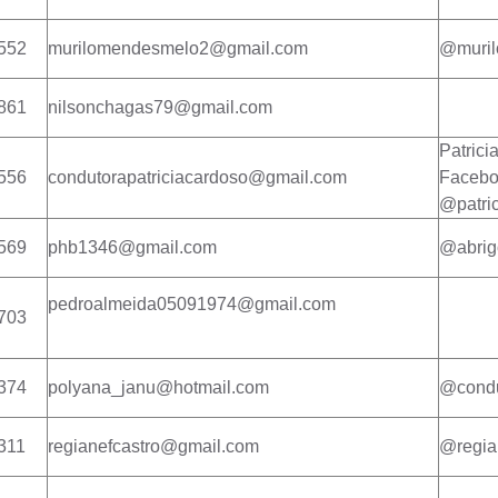
552
murilomendesmelo2@gmail.com
@muri
861
nilsonchagas79@gmail.com
Patrici
556
condutorapatriciacardoso@gmail.com
Faceb
@patri
569
phb1346@gmail.com
@abrig
pedroalmeida05091974@gmail.com
703
374
polyana_janu@hotmail.com
@condu
311
regianefcastro@gmail.com
@regia