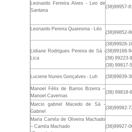
Leonardo Ferreira Alves - Leo de
(38)99957-8
Santana
Leonardo Pereira Quaresma - Léo
(38)99852-8
(38)99926-1
Lidiane Rodrigues Pereira de Sá -
(38)99168-9
Lica
(38) 99223-
(38) 99817-
Luciene Nunes Gonçalves - Luh
(38)99839-3
Manoel Félix de Barros Bizerra –
(38) 99818-
Manoel Cavernas
Marcio gabriel Macedo de Sá -
(38)99982-7
Gabriel
Maria Camila de Oliveira Machado
– Camila Machado
(38)99927-0