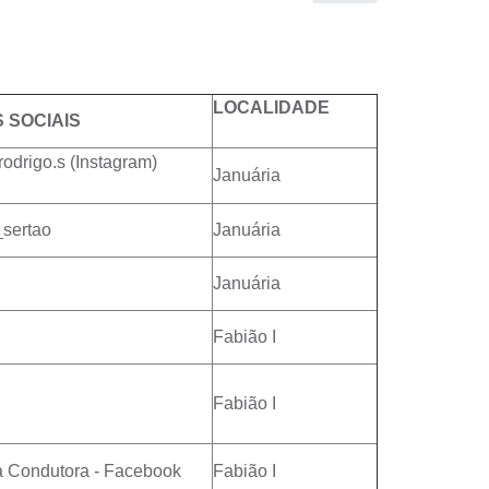
LOCALIDADE
 SOCIAIS
odrigo.s (Instagram)
Januária
sertao
Januária
Januária
Fabião I
Fabião I
a Condutora - Facebook
Fabião I