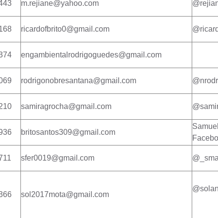
443
m.rejiane@yahoo.com
@rejia
168
ricardofbrito0@gmail.com
@ricard
374
engambientalrodrigoguedes@gmail.com
069
rodrigonobresantana@gmail.com
@nrodr
210
samiragrocha@gmail.com
@samir
Samuel 
936
britosantos309@gmail.com
Faceb
711
sfer0019@gmail.com
@_sma
@solan
366
sol2017mota@gmail.com