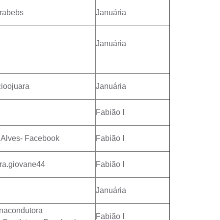
rabebs
Januária
Januária
ioojuara
Januária
Fabião I
 Alves- Facebook
Fabião I
ra.giovane44
Fabião I
Januária
nacondutora
Fabião I