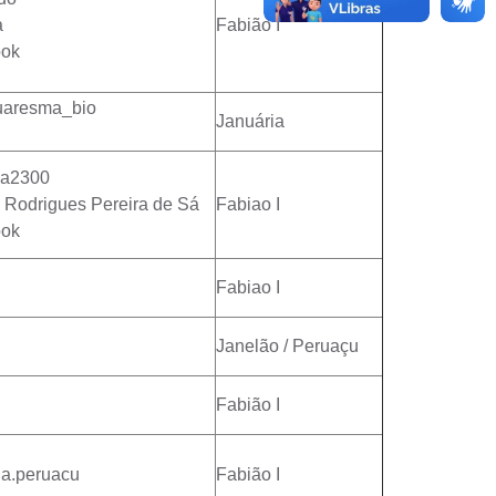
a
Fabião I
ook
aresma_bio
Januária
sa2300
 Rodrigues Pereira de Sá
Fabiao I
ook
Fabiao I
Janelão / Peruaçu
Fabião I
a.peruacu
Fabião I