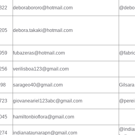
322
deborabororo@hotmail.com
@debo
205
debora.takaki@hotmail.com
959
fubazeras@hotmail.com
@fabric
256
verilisboa123@gmail.com
498
sarageo40@gmail.com
Gilsara
723
giovaneariel123abc@gmail.com
@perei
045
hamiltonbioflora@gmail.com
@india
274
indianataynarapn@gmail.com