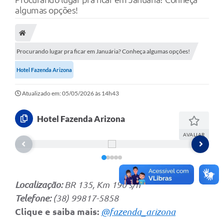
A Nossa Cidade
algumas opções!
Secretarias
Editais
Procurando lugar pra ficar em Januária? Conheça algumas opções!
Tributos
Hotel Fazenda Arizona
Transparência Pública
Atualizado em: 05/05/2026 às 14h43
Contratos
Hotel Fazenda Arizona
Carta de Serviços
AVALIAR
Turismo
Legislação
Agenda
Localização:
BR 135, Km 190 s/n
Telefone:
(38) 99817-5858
Telefones Úteis
Clique e saiba mais:
@fazenda_arizona
Ouvidoria