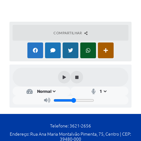
Cavernas do Peruaçu
Galeria de Fotos
COMPARTILHAR
Galeria de Vídeos
Notícias
Links e Sites
Arquivos para Download
Diário Oficial
Links
Serviços Online
Enquete
Telefone: 3621-2656
SIC
Endereço: Rua Ana Maria Montalvão Pimenta, 75, Centro | CEP:
39480-000