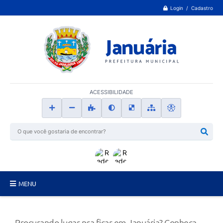
Login / Cadastro
ACESSIBILIDADE
MENU
Principal
Procurando lugar pra ficar em Januária? Conheça