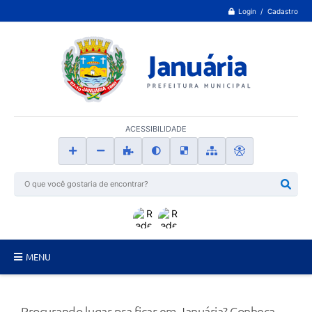
Login / Cadastro
ACESSIBILIDADE
MENU
Principal
Procurando lugar pra ficar em Januária? Conheça