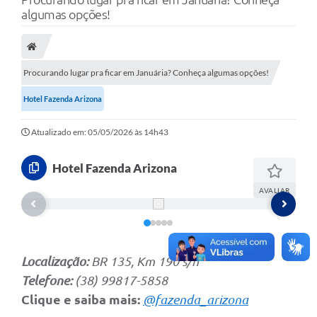
A Nossa Cidade
algumas opções!
Secretarias
Editais
Procurando lugar pra ficar em Januária? Conheça algumas opções!
Tributos
Hotel Fazenda Arizona
Transparência Pública
Atualizado em: 05/05/2026 às 14h43
Contratos
Hotel Fazenda Arizona
Carta de Serviços
AVALIAR
Turismo
Legislação
Agenda
Localização:
BR 135, Km 190 s/n
Telefone:
(38) 99817-5858
Telefones Úteis
Clique e saiba mais:
@fazenda_arizona
Ouvidoria