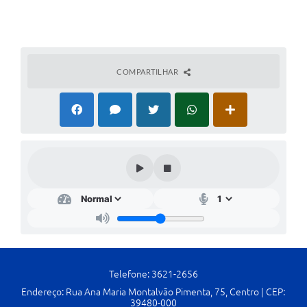
Cavernas do Peruaçu
Galeria de Fotos
COMPARTILHAR
Galeria de Vídeos
Notícias
Links e Sites
Arquivos para Download
Diário Oficial
Links
Serviços Online
Enquete
Telefone: 3621-2656
SIC
Endereço: Rua Ana Maria Montalvão Pimenta, 75, Centro | CEP:
39480-000