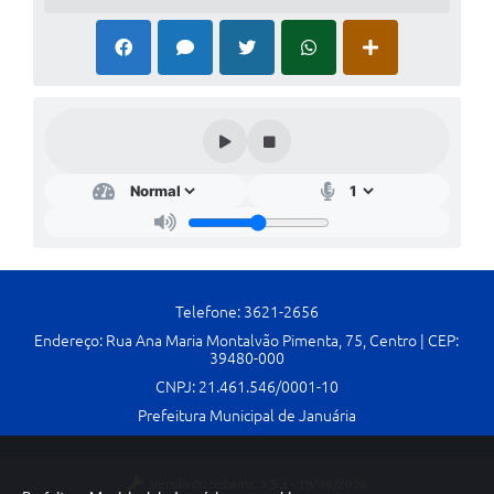
Cavernas do Peruaçu
Galeria de Fotos
Galeria de Vídeos
Notícias
Links e Sites
Arquivos para Download
Diário Oficial
Telefone: 3621-2656
Links
Endereço: Rua Ana Maria Montalvão Pimenta, 75, Centro | CEP:
39480-000
Serviços Online
CNPJ: 21.461.546/0001-10
Prefeitura Municipal de Januária
Enquete
SIC
Versão do Sistema:
3.5.3 - 19/06/2026