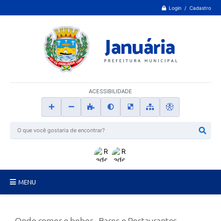
Login / Cadastro
ACESSIBILIDADE
MENU
Principal
Onde comer e beber - Bares e Restaurantes