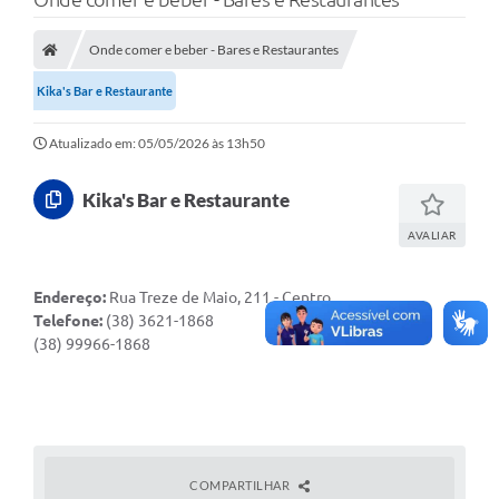
A Nossa Cidade
Secretarias
Onde comer e beber - Bares e Restaurantes
Kika's Bar e Restaurante
Editais
Tributos
Atualizado em: 05/05/2026 às 13h50
Transparência Pública
Kika's Bar e Restaurante
Contratos
AVALIAR
Carta de Serviços
Endereço:
Rua Treze de Maio, 211 - Centro
Turismo
Telefone:
(38) 3621-1868
(38) 99966-1868
Legislação
Agenda
Telefones Úteis
COMPARTILHAR
Ouvidoria