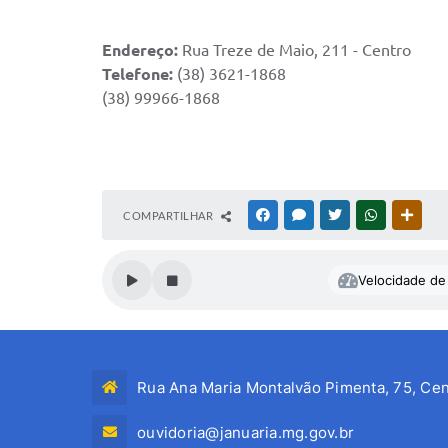
Endereço:
Rua Treze de Maio, 211 - Centro
Telefone:
(38) 3621-1868
(38) 99966-1868
COMPARTILHAR
FACEBOOK
MESSENGER
TWITTER
WHATSAPP
OUTR
Velocidade de 
Rua Ana Maria Montalvão Pimenta, 75, Cen
ouvidoria@januaria.mg.gov.br