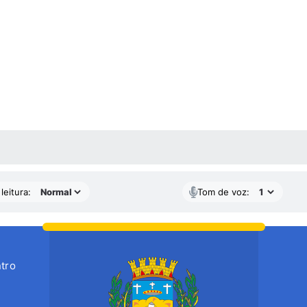
AS MÍDIAS
leitura:
Tom de voz:
tro