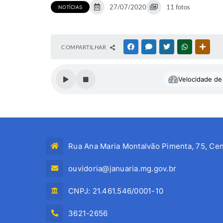
27/07/2020
11 fotos
NOTÍCIAS
COMPARTILHAR
FACEBOOK
MESSENGER
TWITTER
WHATSAPP
OUTR
Velocidade de 
Rua Ana Maria Montalvão Pimenta, 75, Cen
ouvidoria@januaria.mg.gov.br
CNPJ: 21.461.546/0001-10
3621-2656