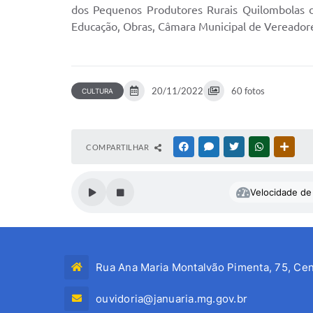
dos Pequenos Produtores Rurais Quilombolas d
Educação, Obras, Câmara Municipal de Vereadore
20/11/2022
60 fotos
CULTURA
COMPARTILHAR
FACEBOOK
MESSENGER
TWITTER
WHATSAPP
OUTR
Velocidade de 
Rua Ana Maria Montalvão Pimenta, 75, Cen
ouvidoria@januaria.mg.gov.br