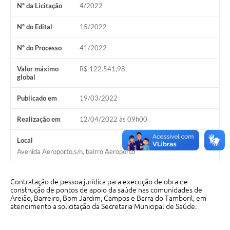
Nº da Licitação
4/2022
Cavernas do Peruaçu
Nº do Edital
15/2022
Galeria de Fotos
Nº do Processo
41/2022
Galeria de Vídeos
Valor máximo
R$ 122.541,98
Notícias
global
Links e Sites
Publicado em
19/03/2022
Arquivos para Download
Realização em
12/04/2022 às 09h00
Diário Oficial
Local
Avenida Aeroporto,s/n, bairro Aeroporto
Links
Serviços Online
Contratação de pessoa jurídica para execução de obra de
construção de pontos de apoio da saúde nas comunidades de
Enquete
Areião, Barreiro, Bom Jardim, Campos e Barra do Tamboril, em
atendimento a solicitação da Secretaria Municipal de Saúde.
SIC