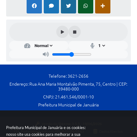
Telefone: 3621-2656
Endereço: Rua Ana Maria Montalvão Pimenta, 75, Centro | CEP:
39480-000
CNPJ: 21.461.546/0001-10
Prefeitura Municipal de Januária
Versão do Sistema:
3.5.3 - 19/06/2026
Prefeitura Municipal de Januária e os cookies:
Portal atualizado em:
07/08/2026 17:43
Dados Abertos
nosso site usa cookies para melhorar a sua