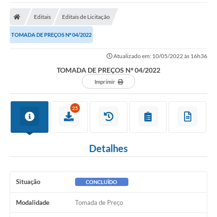
A Nossa Cidade
Editais
Editais de Licitação
Secretarias
TOMADA DE PREÇOS Nº 04/2022
Editais
Atualizado em: 10/05/2022 às 16h36
Tributos
TOMADA DE PREÇOS Nº 04/2022
Transparência Pública
Imprimir
Contratos
25
Carta de Serviços
Turismo
Detalhes
Legislação
Agenda
Situação
CONCLUÍDO
Telefones Úteis
Modalidade
Tomada de Preço
Ouvidoria