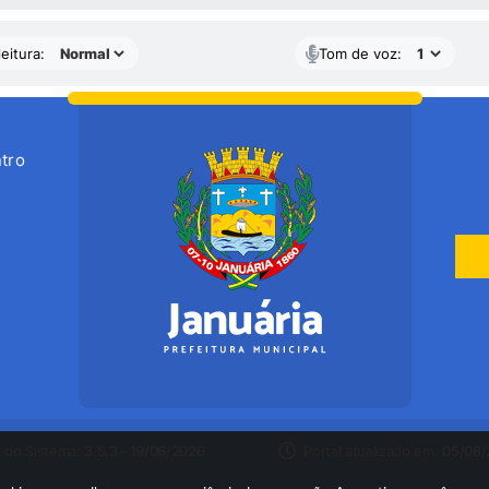
eitura:
Tom de voz:
tro
 do Sistema:
3.5.3 - 19/06/2026
Portal atualizado em:
05/08/