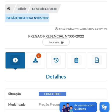
A Nossa Cidade
Editais
Editais de Licitação
Secretarias
PREGÃO PRESENCIAL Nº005/2022
Editais
Atualizado em: 06/04/2022 às 12h59
Tributos
PREGÃO PRESENCIAL Nº005/2022
Transparência Pública
Imprimir
Contratos
3
Carta de Serviços
Turismo
Detalhes
Legislação
Agenda
Situação
CONCLUÍDO
Telefones Úteis
Modalidade
Pregão Presencial
Ouvidoria