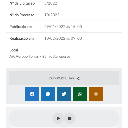
Nº da Licitação
5/2022
Cavernas do Peruaçu
Nº do Processo
10/2022
Galeria de Fotos
Publicado em
29/01/2022 às 15h00
Galeria de Vídeos
Realização em
10/02/2022 às 09h00
Notícias
Local
Links e Sites
AV. Aeroporto, s/n - Bairro Aeroporto
Arquivos para Download
Diário Oficial
COMPARTILHAR
Links
Serviços Online
Enquete
SIC