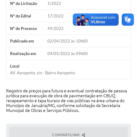
Nº da Licitação
1/2022
Cavernas do Peruaçu
Nº do Edital
17/2022
Galeria de Fotos
Nº do Processo
49/2022
Galeria de Vídeos
Publicado em
02/04/2022 às 10h00
Notícias
Realização em
04/05/2022 às 09h00
Links e Sites
Local
Arquivos para Download
AV. Aeroporto, s/n - Bairro Aeroporto
Diário Oficial
Registro de preços para futura e eventual contratação de pessoa
Links
jurídica para execução de obra de pavimentação em CBUQ,
recapeamento e tapa buraco de vias públicas na área urbana do
Serviços Online
Município de Januária/MG, conforme solicitação da Secretaria
Municipal de Obras e Serviços Públicos.
Enquete
SIC
COMPARTILHAR