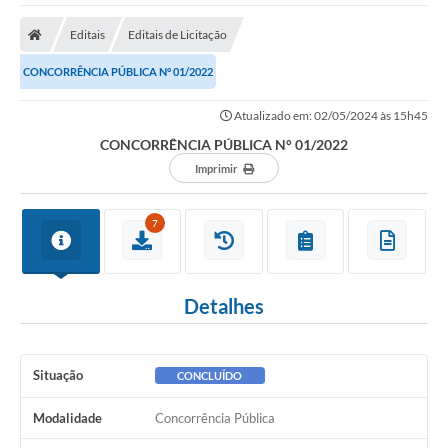
A Nossa Cidade
Editais
Editais de Licitação
Secretarias
CONCORRÊNCIA PÚBLICA N° 01/2022
Editais
Atualizado em: 02/05/2024 às 15h45
Tributos
CONCORRÊNCIA PÚBLICA N° 01/2022
Transparência Pública
Imprimir
Contratos
7
Carta de Serviços
Turismo
Detalhes
Legislação
Agenda
Situação
CONCLUÍDO
Telefones Úteis
Modalidade
Concorrência Pública
Ouvidoria