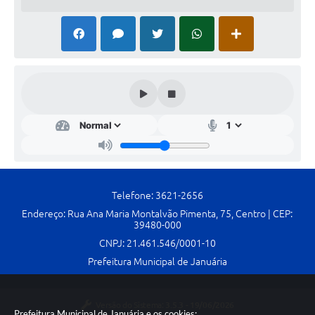
Contato
Fotos - Eventos Oficiais
Telefone: 3621-2656
Endereço: Rua Ana Maria Montalvão Pimenta, 75, Centro | CEP:
39480-000
CNPJ: 21.461.546/0001-10
Prefeitura Municipal de Januária
Versão do Sistema:
3.5.3 - 19/06/2026
Prefeitura Municipal de Januária e os cookies: