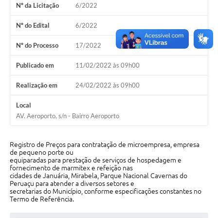
Nº da Licitação
6/2022
Cavernas do Peruaçu
Nº do Edital
6/2022
Galeria de Fotos
Nº do Processo
17/2022
Galeria de Vídeos
Publicado em
11/02/2022 às 09h00
Notícias
Realização em
24/02/2022 às 09h00
Links e Sites
Local
Arquivos para Download
AV. Aeroporto, s/n - Bairro Aeroporto
Diário Oficial
Registro de Preços para contratação de microempresa, empresa
Links
de pequeno porte ou
equiparadas para prestação de serviços de hospedagem e
Serviços Online
fornecimento de marmitex e refeição nas
cidades de Januária, Mirabela, Parque Nacional Cavernas do
Peruaçu para atender a diversos setores e
Enquete
secretarias do Município, conforme especificações constantes no
Termo de Referência.
SIC