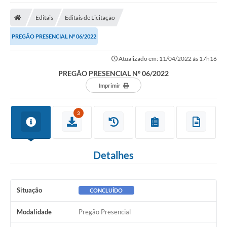
A Nossa Cidade
Editais
Editais de Licitação
Secretarias
PREGÃO PRESENCIAL Nº 06/2022
Editais
Atualizado em: 11/04/2022 às 17h16
Tributos
PREGÃO PRESENCIAL Nº 06/2022
Transparência Pública
Imprimir
Contratos
3
Carta de Serviços
Turismo
Detalhes
Legislação
Agenda
Situação
CONCLUÍDO
Telefones Úteis
Modalidade
Pregão Presencial
Ouvidoria