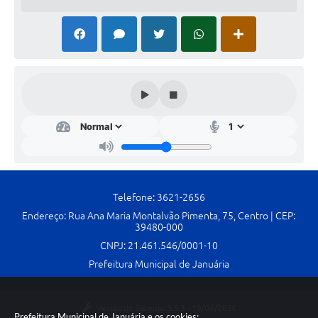
Contato
Fotos - Eventos Oficiais
Telefone: 3621-2656
Endereço: Rua Ana Maria Montalvão Pimenta, 75, Centro | CEP:
39480-000
CNPJ: 21.461.546/0001-10
Prefeitura Municipal de Januária
Versão do Sistema:
3.5.3 - 19/06/2026
Prefeitura Municipal de Januária e os cookies: