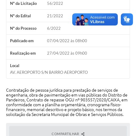
Nº da Licitação
56/2022
Cavernas do Peruaçu
Nº do Edital
21/2022
Galeria de Fotos
Nº do Processo
6/2022
Galeria de Vídeos
Publicado em
07/04/2022 às 08h00
Notícias
Realização em
27/04/2022 às 09h00
Links e Sites
Local
Arquivos para Download
AV. AEROPORTO S/N BAIRRO AEROPORTO
Diário Oficial
Contratação de pessoa jurídica para prestação de serviços de
Links
engenharia, obra de pavimentação em vias públicas do Distrito de
Pandeiros, Contrato de repasse OGU nº 903557/2020/CAIXA, em
Serviços Online
conformidade com a planilha orçamentária, cronograma físico-
financeiro, memorial descritivo e projeto básico, nos termos da
solicitação da Secretaria Municipal de Obras e Serviços Públicos.
Enquete
SIC
COMPARTILHAR