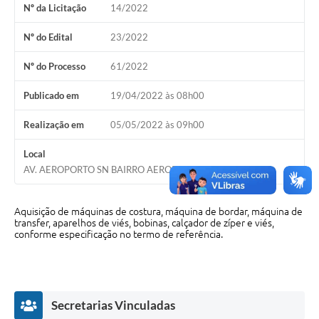
Nº da Licitação
14/2022
Cavernas do Peruaçu
Nº do Edital
23/2022
Galeria de Fotos
Nº do Processo
61/2022
Galeria de Vídeos
Publicado em
19/04/2022 às 08h00
Notícias
Realização em
05/05/2022 às 09h00
Links e Sites
Local
Arquivos para Download
AV. AEROPORTO SN BAIRRO AEROPORTO JANUARIA/MG
Diário Oficial
Aquisição de máquinas de costura, máquina de bordar, máquina de
Links
transfer, aparelhos de viés, bobinas, calçador de zíper e viés,
conforme especificação no termo de referência.
Serviços Online
Enquete
SIC
Secretarias Vinculadas