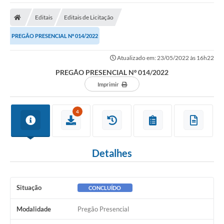
A Nossa Cidade
Editais
Editais de Licitação
Secretarias
PREGÃO PRESENCIAL Nº 014/2022
Editais
Atualizado em: 23/05/2022 às 16h22
Tributos
PREGÃO PRESENCIAL Nº 014/2022
Transparência Pública
Imprimir
Contratos
4
Carta de Serviços
Turismo
Detalhes
Legislação
Agenda
Situação
CONCLUÍDO
Telefones Úteis
Modalidade
Pregão Presencial
Ouvidoria