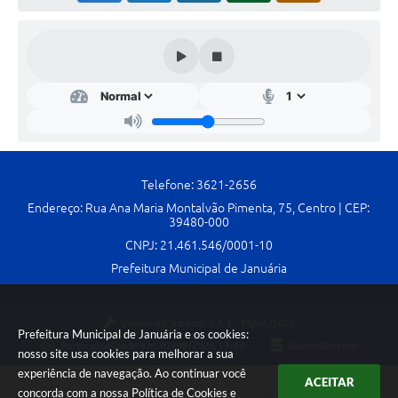
Telefone: 3621-2656
Endereço: Rua Ana Maria Montalvão Pimenta, 75, Centro | CEP:
39480-000
CNPJ: 21.461.546/0001-10
Prefeitura Municipal de Januária
Versão do Sistema:
3.5.3 - 19/06/2026
Prefeitura Municipal de Januária e os cookies:
Portal atualizado em:
07/08/2026 17:43
Dados Abertos
nosso site usa cookies para melhorar a sua
experiência de navegação. Ao continuar você
ACEITAR
concorda com a nossa
Política de Cookies
e