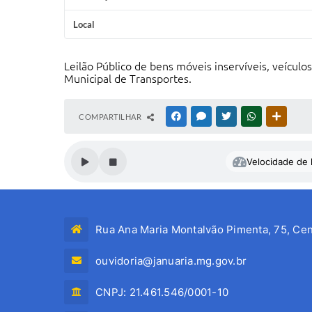
Local
Leilão Público de bens móveis inservíveis, veícul
Municipal de Transportes.
COMPARTILHAR
FACEBOOK
MESSENGER
TWITTER
WHATSAPP
OUTRAS
Velocidade de l
Rua Ana Maria Montalvão Pimenta, 75, Cen
ouvidoria@januaria.mg.gov.br
CNPJ: 21.461.546/0001-10