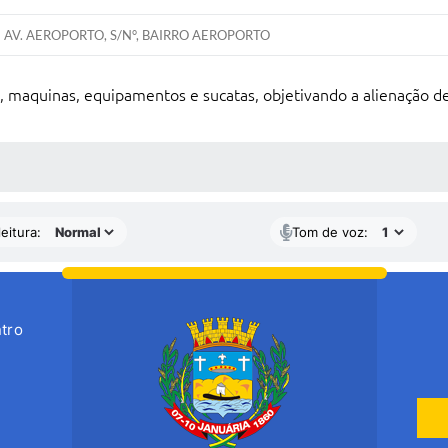
AV. AEROPORTO, S/N°, BAIRRO AEROPORTO
os, maquinas, equipamentos e sucatas, objetivando a alienação d
 MÍDIAS
eitura:
Tom de voz:
tro