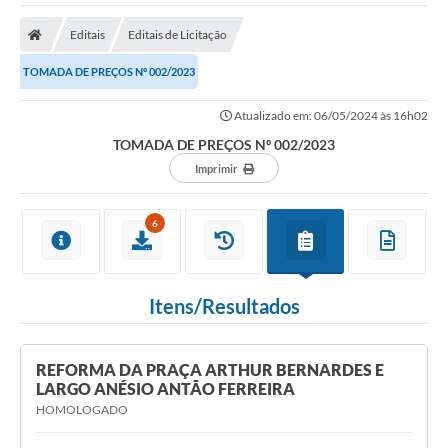
A Nossa Cidade
Editais
Editais de Licitação
Secretarias
TOMADA DE PREÇOS Nº 002/2023
Editais
Atualizado em: 06/05/2024 às 16h02
Tributos
TOMADA DE PREÇOS Nº 002/2023
Transparência Pública
Imprimir
Contratos
6
Carta de Serviços
Turismo
Itens/Resultados
Legislação
Agenda
REFORMA DA PRAÇA ARTHUR BERNARDES E
LARGO ANÉSIO ANTÃO FERREIRA
Telefones Úteis
HOMOLOGADO
Ouvidoria