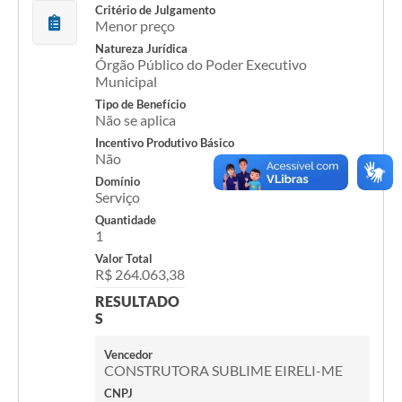
Critério de Julgamento
Menor preço
Cavernas do Peruaçu
Natureza Jurídica
Galeria de Fotos
Órgão Público do Poder Executivo
Municipal
Galeria de Vídeos
Tipo de Benefício
Não se aplica
Notícias
Incentivo Produtivo Básico
Não
Links e Sites
Domínio
Serviço
Arquivos para Download
Quantidade
1
Diário Oficial
Valor Total
Links
R$ 264.063,38
RESULTADO
Serviços Online
S
Enquete
Vencedor
CONSTRUTORA SUBLIME EIRELI-ME
SIC
CNPJ