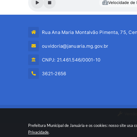
Velocidade de l
Rua Ana Maria Montalvão Pimenta, 75, Cen
ouvidoria@januaria.mg.gov.br
CNPJ: 21.461.546/0001-10
3621-2656
Versão
Prefeitura Municipal de Januária e os cookies: nosso site usa
Privacidade
.