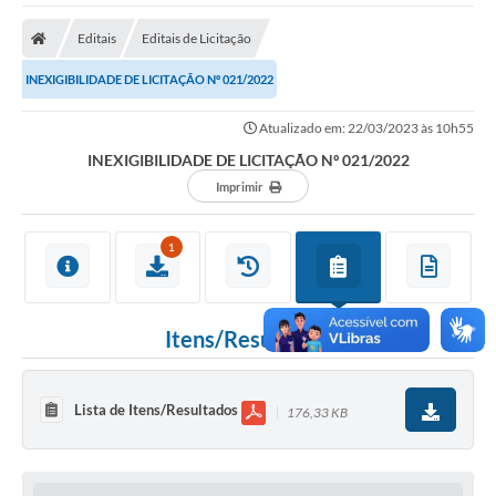
A Nossa Cidade
Editais
Editais de Licitação
Secretarias
INEXIGIBILIDADE DE LICITAÇÃO Nº 021/2022
Editais
Atualizado em: 22/03/2023 às 10h55
Tributos
INEXIGIBILIDADE DE LICITAÇÃO Nº 021/2022
Transparência Pública
Imprimir
Contratos
1
Carta de Serviços
Turismo
Itens/Resultados
Legislação
Agenda
Lista de Itens/Resultados
176,33 KB
Telefones Úteis
Ouvidoria