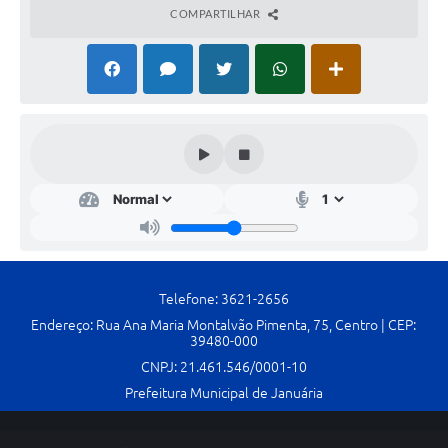
COMPARTILHAR
Cavernas do Peruaçu
Galeria de Fotos
Galeria de Vídeos
Notícias
Links e Sites
Arquivos para Download
Diário Oficial
Telefone: 3621-2656
Links
Endereço: Rua Ana Maria Montalvão Pimenta, 75, Centro | CEP:
39480-000
Serviços Online
CNPJ: 21.461.546/0001-10
Enquete
Prefeitura Municipal de Januária
SIC