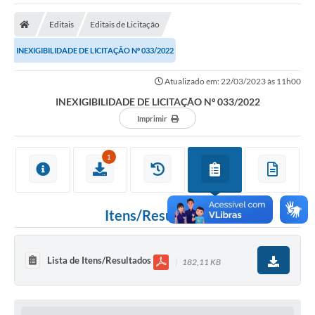
A Nossa Cidade
Editais
Editais de Licitação
Secretarias
INEXIGIBILIDADE DE LICITAÇÃO Nº 033/2022
Editais
Atualizado em: 22/03/2023 às 11h00
Tributos
INEXIGIBILIDADE DE LICITAÇÃO Nº 033/2022
Transparência Pública
Imprimir
Contratos
1
Carta de Serviços
Turismo
Itens/Resultados
Legislação
Agenda
Lista de Itens/Resultados
182,11 KB
Telefones Úteis
Ouvidoria