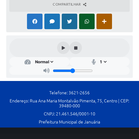
COMPARTILHAR
Cavernas do Peruaçu
Galeria de Fotos
Galeria de Vídeos
Notícias
Links e Sites
Arquivos para Download
Diário Oficial
Telefone: 3621-2656
Links
Endereço: Rua Ana Maria Montalvão Pimenta, 75, Centro | CEP:
39480-000
Serviços Online
CNPJ: 21.461.546/0001-10
Enquete
Prefeitura Municipal de Januária
SIC