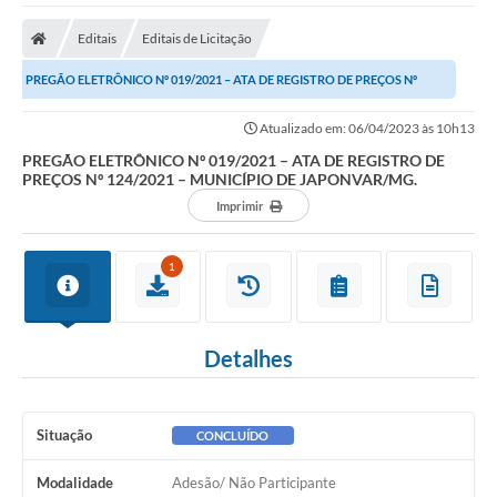
A Nossa Cidade
Editais
Editais de Licitação
Secretarias
PREGÃO ELETRÔNICO Nº 019/2021 – ATA DE REGISTRO DE PREÇOS Nº
Editais
124/2021 – MUNICÍPIO DE JAPONVAR/MG.
Atualizado em: 06/04/2023 às 10h13
Tributos
PREGÃO ELETRÔNICO Nº 019/2021 – ATA DE REGISTRO DE
PREÇOS Nº 124/2021 – MUNICÍPIO DE JAPONVAR/MG.
Transparência Pública
Imprimir
Contratos
Carta de Serviços
1
Turismo
Detalhes
Legislação
Agenda
Situação
CONCLUÍDO
Telefones Úteis
Modalidade
Adesão/ Não Participante
Ouvidoria