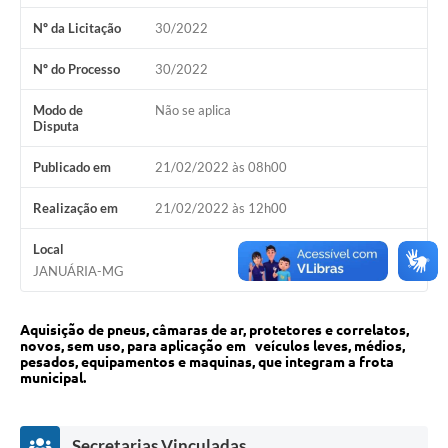
Nº da Licitação
30/2022
Cavernas do Peruaçu
Galeria de Fotos
Nº do Processo
30/2022
Galeria de Vídeos
Modo de
Não se aplica
Disputa
Notícias
Publicado em
21/02/2022 às 08h00
Links e Sites
Realização em
21/02/2022 às 12h00
Arquivos para Download
Local
Diário Oficial
JANUÁRIA-MG
Links
Aquisição de pneus, câmaras de ar, protetores e correlatos,
Serviços Online
novos, sem uso, para aplicação em veículos leves, médios,
pesados, equipamentos e maquinas, que integram a frota
municipal.
Enquete
SIC
Secretarias Vinculadas