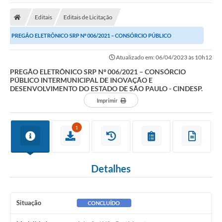
A Nossa Cidade
Editais
Editais de Licitação
Secretarias
PREGÃO ELETRÔNICO SRP Nº 006/2021 – CONSÓRCIO PÚBLICO
Editais
INTERMUNICIPAL DE INOVAÇÃO E DESENVOLVIMENTO DO ESTADO...
Atualizado em: 06/04/2023 às 10h12
Tributos
PREGÃO ELETRÔNICO SRP Nº 006/2021 – CONSÓRCIO
PÚBLICO INTERMUNICIPAL DE INOVAÇÃO E
Transparência Pública
DESENVOLVIMENTO DO ESTADO DE SÃO PAULO - CINDESP.
Contratos
Imprimir
Carta de Serviços
1
Turismo
Legislação
Detalhes
Agenda
Telefones Úteis
Situação
CONCLUÍDO
Ouvidoria