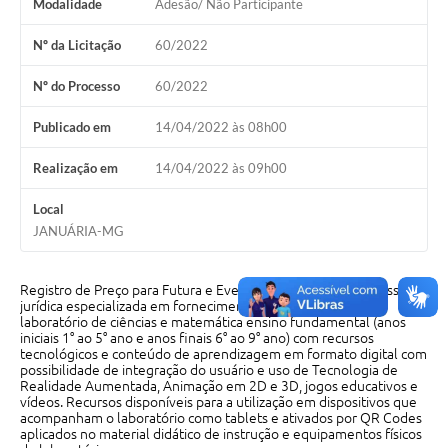
Modalidade
Adesão/ Não Participante
Cavernas do Peruaçu
Nº da Licitação
60/2022
Galeria de Fotos
Nº do Processo
60/2022
Galeria de Vídeos
Publicado em
14/04/2022 às 08h00
Notícias
Realização em
14/04/2022 às 09h00
Links e Sites
Local
Arquivos para Download
JANUÁRIA-MG
Diário Oficial
Registro de Preço para Futura e Eventual Contratação de pessoa
Links
jurídica especializada em fornecimento de Kit completo de
laboratório de ciências e matemática ensino fundamental (anos
iniciais 1° ao 5° ano e anos finais 6° ao 9° ano) com recursos
Serviços Online
tecnológicos e conteúdo de aprendizagem em formato digital com
possibilidade de integração do usuário e uso de Tecnologia de
Enquete
Realidade Aumentada, Animação em 2D e 3D, jogos educativos e
vídeos. Recursos disponíveis para a utilização em dispositivos que
acompanham o laboratório como tablets e ativados por QR Codes
SIC
aplicados no material didático de instrução e equipamentos físicos