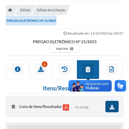
A Nossa Cidade
Editais
Editais de Licitação
Secretarias
PREGÃO ELETRÔNICO Nº 21/2023
Editais
Atualizado em: 11/12/2023 às 14h27
Tributos
PREGÃO ELETRÔNICO Nº 21/2023
Transparência Pública
Imprimir
Contratos
8
Carta de Serviços
Turismo
Itens/Resultados
Legislação
Agenda
Lista de Itens/Resultados
99,43 KB
Telefones Úteis
Ouvidoria