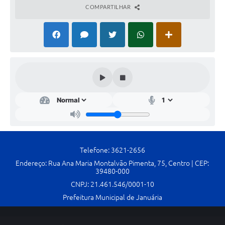
COMPARTILHAR
Cavernas do Peruaçu
Galeria de Fotos
Galeria de Vídeos
Notícias
Links e Sites
Arquivos para Download
Diário Oficial
Telefone: 3621-2656
Links
Endereço: Rua Ana Maria Montalvão Pimenta, 75, Centro | CEP:
39480-000
Serviços Online
CNPJ: 21.461.546/0001-10
Enquete
Prefeitura Municipal de Januária
SIC