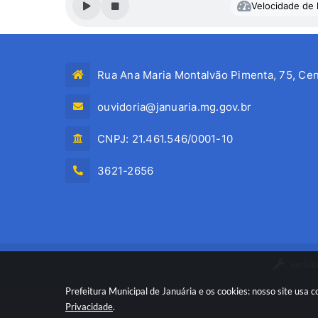
Velocidade de l
Rua Ana Maria Montalvão Pimenta, 75, Cen
ouvidoria@januaria.mg.gov.br
CNPJ: 21.461.546/0001-10
3621-2656
Versão
Prefeitura Municipal de Januária e os cookies: nosso site usa
Privacidade
.