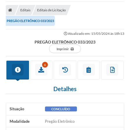
A Nossa Cidade
Editais
Editais de Licitação
Secretarias
PREGÃO ELETRÔNICO 033/2023
Editais
Atualizado em: 15/05/2024 às 18h13
Tributos
PREGÃO ELETRÔNICO 033/2023
Transparência Pública
Imprimir
Contratos
6
Carta de Serviços
Turismo
Detalhes
Legislação
Agenda
Situação
CONCLUÍDO
Telefones Úteis
Modalidade
Pregão Eletrônico
Ouvidoria