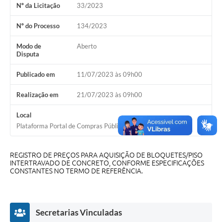
Nº da Licitação
33/2023
Cavernas do Peruaçu
Nº do Processo
134/2023
Galeria de Fotos
Modo de
Aberto
Galeria de Vídeos
Disputa
Notícias
Publicado em
11/07/2023 às 09h00
Links e Sites
Realização em
21/07/2023 às 09h00
Arquivos para Download
Local
Plataforma Portal de Compras Públicas
Diário Oficial
Links
REGISTRO DE PREÇOS PARA AQUISIÇÃO DE BLOQUETES/PISO
INTERTRAVADO DE CONCRETO, CONFORME ESPECIFICAÇÕES
Serviços Online
CONSTANTES NO TERMO DE REFERÊNCIA.
Enquete
SIC
Secretarias Vinculadas