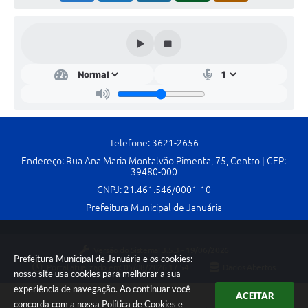
Telefone: 3621-2656
Endereço: Rua Ana Maria Montalvão Pimenta, 75, Centro | CEP:
39480-000
CNPJ: 21.461.546/0001-10
Prefeitura Municipal de Januária
Versão do Sistema:
3.5.3 - 19/06/2026
Prefeitura Municipal de Januária e os cookies:
Portal atualizado em:
05/08/2026 17:54
Dados Abertos
nosso site usa cookies para melhorar a sua
experiência de navegação. Ao continuar você
ACEITAR
concorda com a nossa
Política de Cookies
e