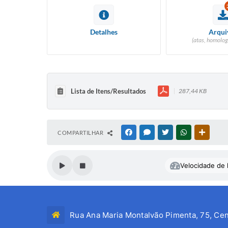
Detalhes
Arqui
(atas, homolog
Lista de Itens/Resultados
287,44 KB
COMPARTILHAR
FACEBOOK
MESSENGER
TWITTER
WHATSAPP
OUTRAS
Velocidade de l
Rua Ana Maria Montalvão Pimenta, 75, Cen