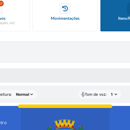
27
vos
Movimentações
Itens/
ações, etc)
 MÍDIAS
eitura:
Tom de voz:
tro