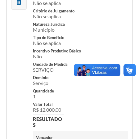
Não se aplica
Cavernas do Peruaçu
Critério de Julgamento
Não se aplica
Galeria de Fotos
Natureza Jurídica
Município
Galeria de Vídeos
Tipo de Benefício
Não se aplica
Notícias
Incentivo Produtivo Básico
Não
Links e Sites
Unidade de Medida
SERVIÇO
Arquivos para Download
Domínio
Diário Oficial
Serviço
Quantidade
Links
1
Valor Total
Serviços Online
R$ 12.000,00
Enquete
RESULTADO
S
SIC
Vencedor