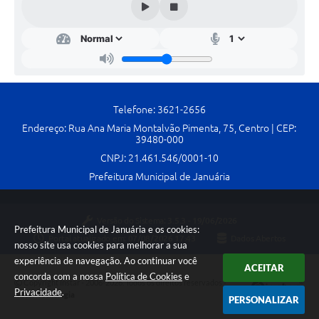
Telefone: 3621-2656
Endereço: Rua Ana Maria Montalvão Pimenta, 75, Centro | CEP:
39480-000
CNPJ: 21.461.546/0001-10
Prefeitura Municipal de Januária
Versão do Sistema:
3.5.3 - 19/06/2026
Prefeitura Municipal de Januária e os cookies:
Portal atualizado em:
07/08/2026 17:43
Dados Abertos
nosso site usa cookies para melhorar a sua
experiência de navegação. Ao continuar você
ACEITAR
concorda com a nossa
Política de Cookies
e
Copyright Instar - 2006-2026. Todos os direitos reservados -
Privacidade
.
Instar Tecnologia
PERSONALIZAR