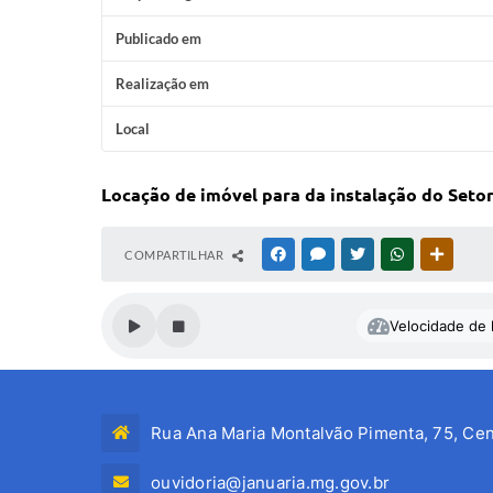
Publicado em
Realização em
Local
Locação de imóvel para da instalação do Seto
COMPARTILHAR
FACEBOOK
MESSENGER
TWITTER
WHATSAPP
OUTRAS
Velocidade de l
Rua Ana Maria Montalvão Pimenta, 75, Cen
ouvidoria@januaria.mg.gov.br