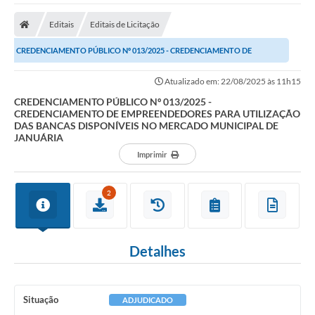
A Nossa Cidade
Editais
Editais de Licitação
Secretarias
CREDENCIAMENTO PÚBLICO Nº 013/2025 - CREDENCIAMENTO DE
Editais
EMPREENDEDORES PARA UTILIZAÇÃO DAS BANCAS DISPONÍVEIS...
Atualizado em: 22/08/2025 às 11h15
Tributos
CREDENCIAMENTO PÚBLICO Nº 013/2025 -
CREDENCIAMENTO DE EMPREENDEDORES PARA UTILIZAÇÃO
Transparência Pública
DAS BANCAS DISPONÍVEIS NO MERCADO MUNICIPAL DE
JANUÁRIA
Contratos
Imprimir
Carta de Serviços
2
Turismo
Legislação
Detalhes
Agenda
Telefones Úteis
Situação
ADJUDICADO
Ouvidoria