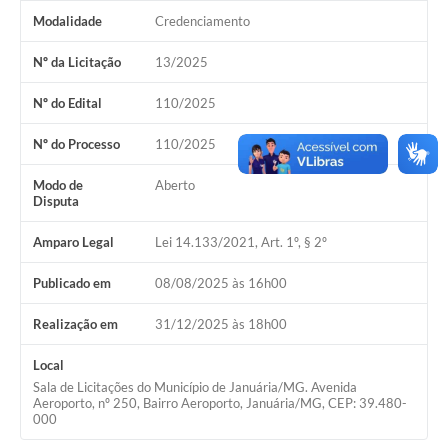
Modalidade
Credenciamento
Cavernas do Peruaçu
Nº da Licitação
13/2025
Galeria de Fotos
Nº do Edital
110/2025
Galeria de Vídeos
Nº do Processo
110/2025
Notícias
Links e Sites
Modo de
Aberto
Disputa
Arquivos para Download
Amparo Legal
Lei 14.133/2021, Art. 1º, § 2º
Diário Oficial
Publicado em
08/08/2025 às 16h00
Links
Realização em
31/12/2025 às 18h00
Serviços Online
Local
Enquete
Sala de Licitações do Município de Januária/MG. Avenida
Aeroporto, nº 250, Bairro Aeroporto, Januária/MG, CEP: 39.480-
000
SIC