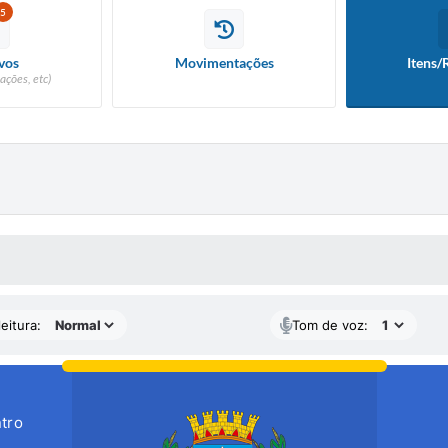
5
vos
Movimentações
Itens/
ações, etc)
 MÍDIAS
eitura:
Tom de voz:
tro