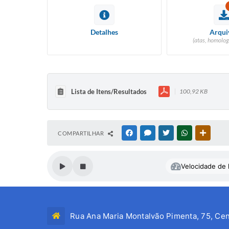
Detalhes
Arqui
(atas, homolog
Lista de Itens/Resultados
100,92 KB
COMPARTILHAR
FACEBOOK
MESSENGER
TWITTER
WHATSAPP
OUTRAS
Velocidade de l
Rua Ana Maria Montalvão Pimenta, 75, Cen