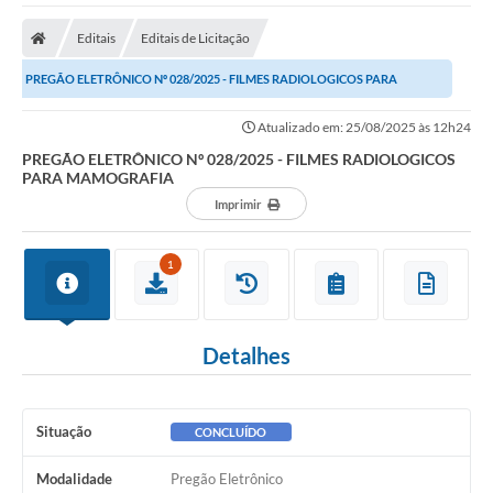
A Nossa Cidade
Editais
Editais de Licitação
Secretarias
PREGÃO ELETRÔNICO Nº 028/2025 - FILMES RADIOLOGICOS PARA
Editais
MAMOGRAFIA
Atualizado em: 25/08/2025 às 12h24
Tributos
PREGÃO ELETRÔNICO Nº 028/2025 - FILMES RADIOLOGICOS
PARA MAMOGRAFIA
Transparência Pública
Imprimir
Contratos
Carta de Serviços
1
Turismo
Detalhes
Legislação
Agenda
Situação
CONCLUÍDO
Telefones Úteis
Modalidade
Pregão Eletrônico
Ouvidoria