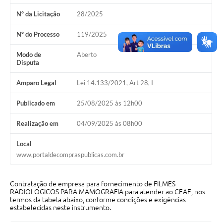
Nº da Licitação
28/2025
Cavernas do Peruaçu
Galeria de Fotos
Nº do Processo
119/2025
Galeria de Vídeos
Modo de
Aberto
Disputa
Notícias
Amparo Legal
Lei 14.133/2021, Art 28, I
Links e Sites
Publicado em
25/08/2025 às 12h00
Arquivos para Download
Realização em
04/09/2025 às 08h00
Diário Oficial
Local
Links
www,portaldecompraspublicas.com.br
Serviços Online
Contratação de empresa para fornecimento de FILMES
Enquete
RADIOLOGICOS PARA MAMOGRAFIA para atender ao CEAE, nos
termos da tabela abaixo, conforme condições e exigências
estabelecidas neste instrumento.
SIC