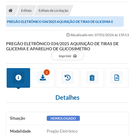
A Nossa Cidade
Editais
Editais de Licitação
Secretarias
PREGÃO ELETRÔNICO 034/2025 AQUISIÇÃO DE TIRAS DE GLICEMIA E
Editais
APARELHO DE GLICOSIMETRO
Atualizado em: 07/01/2026 às 15h13
Tributos
PREGÃO ELETRÔNICO 034/2025 AQUISIÇÃO DE TIRAS DE
GLICEMIA E APARELHO DE GLICOSIMETRO
Transparência Pública
Imprimir
Contratos
Carta de Serviços
2
Turismo
Detalhes
Legislação
Agenda
Situação
HOMOLOGADO
Telefones Úteis
Modalidade
Pregão Eletrônico
Ouvidoria