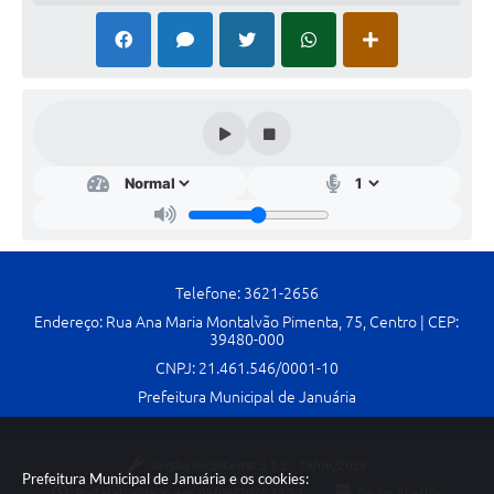
Telefone: 3621-2656
Endereço: Rua Ana Maria Montalvão Pimenta, 75, Centro | CEP:
39480-000
CNPJ: 21.461.546/0001-10
Prefeitura Municipal de Januária
Versão do Sistema:
3.5.3 - 19/06/2026
Prefeitura Municipal de Januária e os cookies:
Portal atualizado em:
05/08/2026 17:54
Dados Abertos