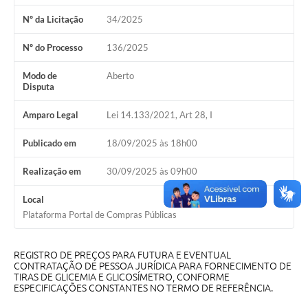
Nº da Licitação
34/2025
Cavernas do Peruaçu
Galeria de Fotos
Nº do Processo
136/2025
Galeria de Vídeos
Modo de
Aberto
Disputa
Notícias
Amparo Legal
Lei 14.133/2021, Art 28, I
Links e Sites
Publicado em
18/09/2025 às 18h00
Arquivos para Download
Realização em
30/09/2025 às 09h00
Diário Oficial
Local
Links
Plataforma Portal de Compras Públicas
Serviços Online
REGISTRO DE PREÇOS PARA FUTURA E EVENTUAL
Enquete
CONTRATAÇÃO DE PESSOA JURÍDICA PARA FORNECIMENTO DE
TIRAS DE GLICEMIA E GLICOSÍMETRO, CONFORME
ESPECIFICAÇÕES CONSTANTES NO TERMO DE REFERÊNCIA.
SIC