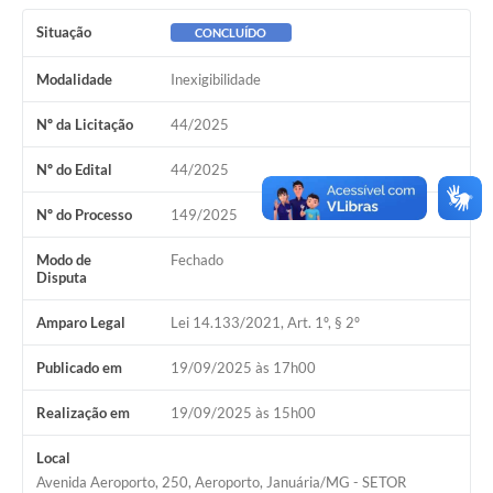
Cavernas do Peruaçu
Situação
CONCLUÍDO
Galeria de Fotos
Modalidade
Inexigibilidade
Galeria de Vídeos
Nº da Licitação
44/2025
Notícias
Nº do Edital
44/2025
Links e Sites
Nº do Processo
149/2025
Arquivos para Download
Modo de
Fechado
Disputa
Diário Oficial
Amparo Legal
Lei 14.133/2021, Art. 1º, § 2º
Links
Publicado em
19/09/2025 às 17h00
Serviços Online
Realização em
19/09/2025 às 15h00
Enquete
Local
SIC
Avenida Aeroporto, 250, Aeroporto, Januária/MG - SETOR