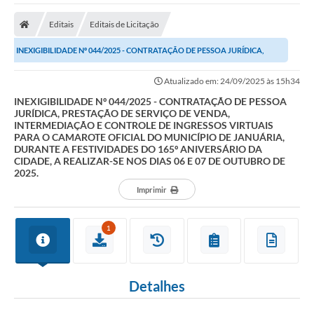
A Nossa Cidade
Editais
Editais de Licitação
Secretarias
INEXIGIBILIDADE Nº 044/2025 - CONTRATAÇÃO DE PESSOA JURÍDICA,
Editais
PRESTAÇÃO DE SERVIÇO DE VENDA, INTERMEDIAÇÃO E...
Atualizado em: 24/09/2025 às 15h34
Tributos
INEXIGIBILIDADE Nº 044/2025 - CONTRATAÇÃO DE PESSOA
JURÍDICA, PRESTAÇÃO DE SERVIÇO DE VENDA,
Transparência Pública
INTERMEDIAÇÃO E CONTROLE DE INGRESSOS VIRTUAIS
PARA O CAMAROTE OFICIAL DO MUNICÍPIO DE JANUÁRIA,
Contratos
DURANTE A FESTIVIDADES DO 165º ANIVERSÁRIO DA
CIDADE, A REALIZAR-SE NOS DIAS 06 E 07 DE OUTUBRO DE
Carta de Serviços
2025.
Imprimir
Turismo
Legislação
1
Agenda
Telefones Úteis
Detalhes
Ouvidoria