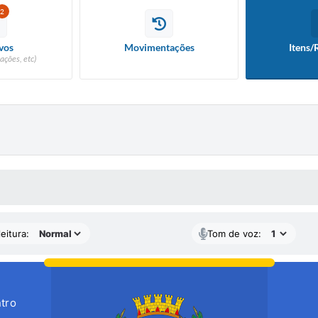
2
vos
Movimentações
Itens/
ações, etc)
 MÍDIAS
eitura:
Tom de voz:
tro