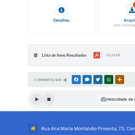
Detalhes
Arqui
(atas, homolog
Lista de Itens/Resultados
74,24 KB
COMPARTILHAR
FACEBOOK
MESSENGER
TWITTER
WHATSAPP
OUTRAS
Velocidade de l
Rua Ana Maria Montalvão Pimenta, 75, Cen