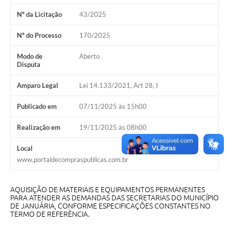
Nº da Licitação
43/2025
Cavernas do Peruaçu
Galeria de Fotos
Nº do Processo
170/2025
Galeria de Vídeos
Modo de
Aberto
Disputa
Notícias
Amparo Legal
Lei 14.133/2021, Art 28, I
Links e Sites
Publicado em
07/11/2025 às 15h00
Arquivos para Download
Realização em
19/11/2025 às 08h00
Diário Oficial
Local
Links
www,portaldecompraspublicas.com.br
Serviços Online
AQUISIÇÃO DE MATERIAIS E EQUIPAMENTOS PERMANENTES
Enquete
PARA ATENDER AS DEMANDAS DAS SECRETARIAS DO MUNICÍPIO
DE JANUÁRIA, CONFORME ESPECIFICAÇÕES CONSTANTES NO
TERMO DE REFERÊNCIA.
SIC