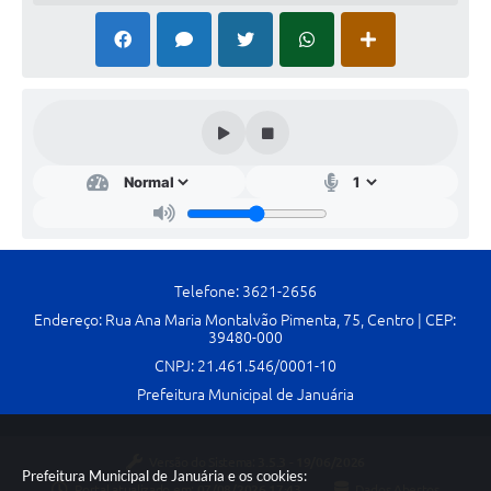
Telefone: 3621-2656
Endereço: Rua Ana Maria Montalvão Pimenta, 75, Centro | CEP:
39480-000
CNPJ: 21.461.546/0001-10
Prefeitura Municipal de Januária
Versão do Sistema:
3.5.3 - 19/06/2026
Prefeitura Municipal de Januária e os cookies:
Portal atualizado em:
07/08/2026 17:43
Dados Abertos