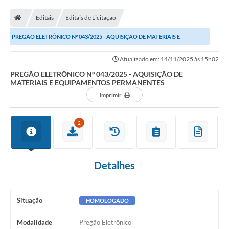
A Nossa Cidade
Editais
Editais de Licitação
Secretarias
PREGÃO ELETRÔNICO Nº 043/2025 - AQUISIÇÃO DE MATERIAIS E
Editais
EQUIPAMENTOS PERMANENTES
Atualizado em: 14/11/2025 às 15h02
Tributos
PREGÃO ELETRÔNICO Nº 043/2025 - AQUISIÇÃO DE
MATERIAIS E EQUIPAMENTOS PERMANENTES
Transparência Pública
Imprimir
Contratos
Carta de Serviços
2
Turismo
Detalhes
Legislação
Agenda
Situação
HOMOLOGADO
Telefones Úteis
Modalidade
Pregão Eletrônico
Ouvidoria