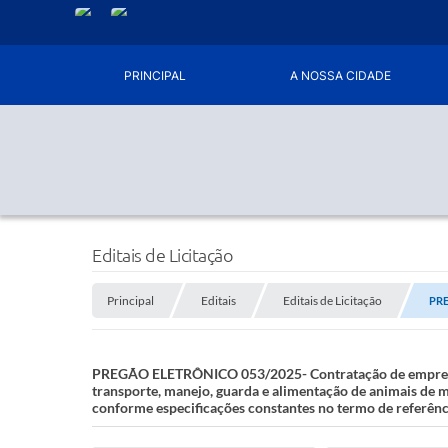
PRINCIPAL
A NOSSA CIDADE
Editais de Licitação
Principal
Editais
Editais de Licitação
PRE
PREGÃO ELETRÔNICO 053/2025- Contratação de empresa esp
transporte, manejo, guarda e alimentação de animais de m
conforme especificações constantes no termo de referênc