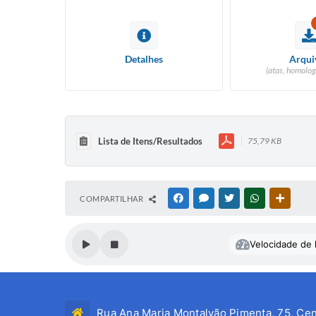
Detalhes
Arqui
(atas, homolog
Lista de Itens/Resultados
75,79 KB
COMPARTILHAR
FACEBOOK
MESSENGER
TWITTER
WHATSAPP
OUTRAS
Velocidade de l
Rua Ana Maria Montalvão Pimenta, 75, Cen