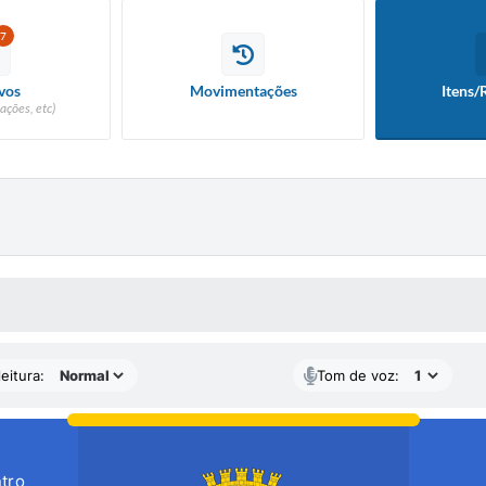
7
vos
Movimentações
Itens/
ações, etc)
 MÍDIAS
eitura:
Tom de voz:
tro