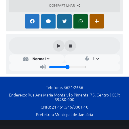
Contato
COMPARTILHAR
Fotos - Eventos Oficiais
Telefone: 3621-2656
Endereço: Rua Ana Maria Montalvão Pimenta, 75, Centro | CEP:
39480-000
CNPJ: 21.461.546/0001-10
Prefeitura Municipal de Januária