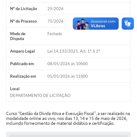
Nº da Licitação
25/2026
Cavernas do Peruaçu
Galeria de Fotos
Nº do Processo
75/2026
Galeria de Vídeos
Modo de
Fechado
Disputa
Notícias
Amparo Legal
Lei 14.133/2021, Art. 1º, § 2º
Links e Sites
Publicado em
08/05/2026 às 10h00
Arquivos para Download
Realização em
05/05/2026 às 11h00
Diário Oficial
Local
Links
DEPARTAMENTO DE LICITAÇÃO
Serviços Online
Curso “Gestão da Dívida Ativa e Execução Fiscal”, a ser realizado na
Enquete
modalidade online ao vivo, nos dias 13, 14 e 15 de maio de 2026,
incluindo fornecimento de material didático e certificação.
SIC