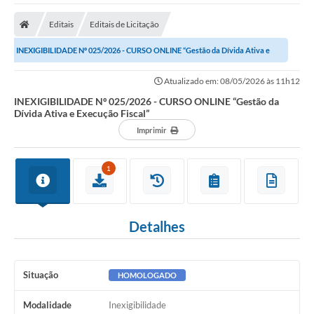
A Nossa Cidade
Editais
Editais de Licitação
Secretarias
INEXIGIBILIDADE Nº 025/2026 - CURSO ONLINE “Gestão da Dívida Ativa e
Editais
Execução Fiscal”
Atualizado em: 08/05/2026 às 11h12
Tributos
INEXIGIBILIDADE Nº 025/2026 - CURSO ONLINE “Gestão da
Dívida Ativa e Execução Fiscal”
Transparência Pública
Imprimir
Contratos
Carta de Serviços
1
Turismo
Detalhes
Legislação
Agenda
Situação
HOMOLOGADO
Telefones Úteis
Modalidade
Inexigibilidade
Ouvidoria