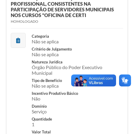
PROFISSIONAL, CONSISTENTES NA
Cavernas do Peruaçu
PARTICIPAÇÃO DE SERVIDORES MUNICIPAIS
NOS CURSOS "OFICINA DE CERTI
Galeria de Fotos
HOMOLOGADO
Galeria de Vídeos
Categoria
Não se aplica
Notícias
Critério de Julgamento
Não se aplica
Links e Sites
Natureza Jurídica
Órgão Público do Poder Executivo
Arquivos para Download
Municipal
Diário Oficial
Tipo de Benefício
Não se aplica
Links
Incentivo Produtivo Básico
Não
Serviços Online
Domínio
Serviço
Enquete
Quantidade
1
SIC
Valor Total