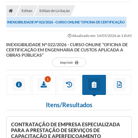
A Nossa Cidade
Editais
Editais de Licitação
Secretarias
INEXIGIBILIDADE Nº 022/2026 - CURSO ONLINE “OFICINA DE CERTIFICAÇÃO
Editais
EM ENGENHARIA DE CUSTOS APLICADA A OBRAS...
Atualizado em: 14/05/2026 às 11h45
Tributos
INEXIGIBILIDADE Nº 022/2026 - CURSO ONLINE “OFICINA DE
CERTIFICAÇÃO EM ENGENHARIA DE CUSTOS APLICADA A
Transparência Pública
OBRAS PÚBLICAS”
Contratos
Imprimir
Carta de Serviços
1
Turismo
Legislação
Itens/Resultados
Agenda
Telefones Úteis
CONTRATAÇÃO DE EMPRESA ESPECIALIZADA
PARA A PRESTAÇÃO DE SERVIÇOS DE
Ouvidoria
CAPACITAÇÃO E APERFEIÇOAMENTO