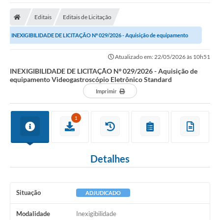
A Nossa Cidade
Editais
Editais de Licitação
Secretarias
INEXIGIBILIDADE DE LICITAÇÃO Nº 029/2026 - Aquisição de equipamento
Editais
Videogastroscópio Eletrônico...
Atualizado em: 22/05/2026 às 10h51
Tributos
INEXIGIBILIDADE DE LICITAÇÃO Nº 029/2026 - Aquisição de
equipamento Videogastroscópio Eletrônico Standard
Transparência Pública
Imprimir
Contratos
Carta de Serviços
1
Turismo
Detalhes
Legislação
Agenda
Situação
ADJUDICADO
Telefones Úteis
Modalidade
Inexigibilidade
Ouvidoria