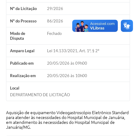
Nº da Licitação
29/2026
Cavernas do Peruaçu
Galeria de Fotos
Nº do Processo
86/2026
Galeria de Vídeos
Modo de
Fechado
Disputa
Notícias
Amparo Legal
Lei 14.133/2021, Art. 1º, § 2º
Links e Sites
Publicado em
20/05/2026 às 09h00
Arquivos para Download
Realização em
20/05/2026 às 10h00
Diário Oficial
Local
Links
DEPARTAMENTO DE LICITAÇÃO
Serviços Online
Aquisição de equipamento Videogastroscópio Eletrônico Standard
Enquete
para atender às necessidades do Hospital Municipal de Januária,
em atendimento às necessidades do Hospital Municipal de
Januária/MG.
SIC