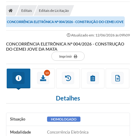
A Nossa Cidade
Editais
Editais de Licitação
Secretarias
CONCORRÊNCIA ELETRÔNICA Nº 004/2026 - CONSTRUÇÃO DO CEMEI JOVE
Editais
DA MATA
Atualizado em: 12/06/2026 às 09h09
Tributos
CONCORRÊNCIA ELETRÔNICA Nº 004/2026 - CONSTRUÇÃO
DO CEMEI JOVE DA MATA
Transparência Pública
Imprimir
Contratos
Carta de Serviços
10
Turismo
Detalhes
Legislação
Agenda
Situação
HOMOLOGADO
Telefones Úteis
Modalidade
Concorrência Eletrônica
Ouvidoria