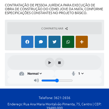
Contato
CONTRATAÇÃO DE PESSOA JURÍDICA PARA EXECUÇÃO DE
OBRA DE CONSTRUÇÃO DO CEMEI JOVE DA MATA, CONFORME
Fotos - Eventos Oficiais
ESPECIFICAÇÕES CONSTANTES NO PROJETO BÁSICO.
COMPARTILHAR
Telefone: 3621-2656
Endereço: Rua Ana Maria Montalvão Pimenta, 75, Centro | CEP:
39480-000