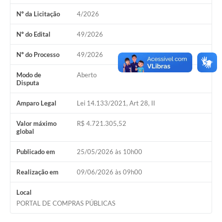
Nº da Licitação
4/2026
Cavernas do Peruaçu
Galeria de Fotos
Nº do Edital
49/2026
Galeria de Vídeos
Nº do Processo
49/2026
Notícias
Modo de
Aberto
Disputa
Links e Sites
Amparo Legal
Lei 14.133/2021, Art 28, II
Arquivos para Download
Valor máximo
R$ 4.721.305,52
Diário Oficial
global
Links
Publicado em
25/05/2026 às 10h00
Serviços Online
Realização em
09/06/2026 às 09h00
Enquete
Local
PORTAL DE COMPRAS PÚBLICAS
SIC