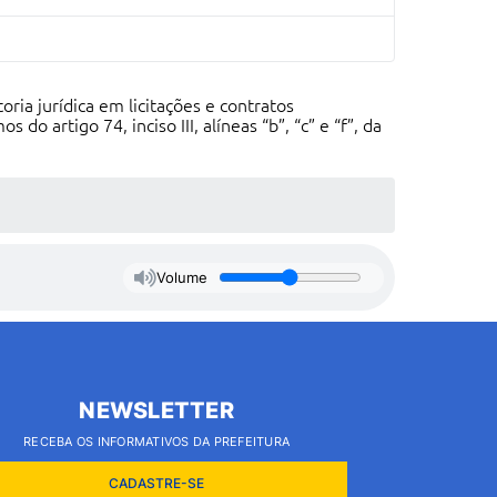
ria jurídica em licitações e contratos
o artigo 74, inciso III, alíneas “b”, “c” e “f”, da
Volume
NEWSLETTER
RECEBA OS INFORMATIVOS DA PREFEITURA
CADASTRE-SE