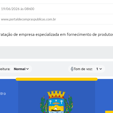
19/06/2026 às 08h00
www,portaldecompraspublicas.com.br
tratação de empresa especializada em fornecimento de produtos
 MÍDIAS
eitura:
Tom de voz:
tro