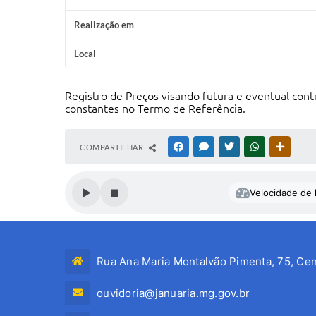
Realização em
Local
Registro de Preços visando futura e eventual con
constantes no Termo de Referência.
COMPARTILHAR
FACEBOOK
MESSENGER
TWITTER
WHATSAPP
OUTRAS
Velocidade de l
Rua Ana Maria Montalvão Pimenta, 75, Cen
ouvidoria@januaria.mg.gov.br