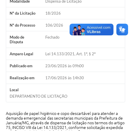
Modalidade
Dispensa de Licitação
Cavernas do Peruaçu
Nº da Licitação
18/2026
Galeria de Fotos
Nº do Processo
106/2026
Galeria de Vídeos
Modo de
Fechado
Disputa
Notícias
Amparo Legal
Lei 14.133/2021, Art. 1º, § 2º
Links e Sites
Arquivos para Download
Publicado em
23/06/2026 às 09h00
Diário Oficial
Realização em
17/06/2026 às 14h30
Links
Local
DEPARTAMENTO DE LICITAÇÃO
Serviços Online
Enquete
Aquisição de papel higiênico e copo descartável para atender a
demanda emergencial das secretarias municipais da Prefeitura de
SIC
Januária/MG, através de dispensa de licitação nos termos do artigo
75, INCISO VIII da Lei 14.133/2021, conforme solicitação expedida