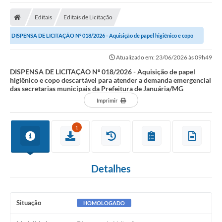
A Nossa Cidade
Editais
Editais de Licitação
Secretarias
DISPENSA DE LICITAÇÃO Nº 018/2026 - Aquisição de papel higiênico e copo
Editais
descartável para atender a demanda...
Atualizado em: 23/06/2026 às 09h49
Tributos
DISPENSA DE LICITAÇÃO Nº 018/2026 - Aquisição de papel
higiênico e copo descartável para atender a demanda emergencial
Transparência Pública
das secretarias municipais da Prefeitura de Januária/MG
Contratos
Imprimir
Carta de Serviços
1
Turismo
Legislação
Detalhes
Agenda
Telefones Úteis
Situação
HOMOLOGADO
Ouvidoria