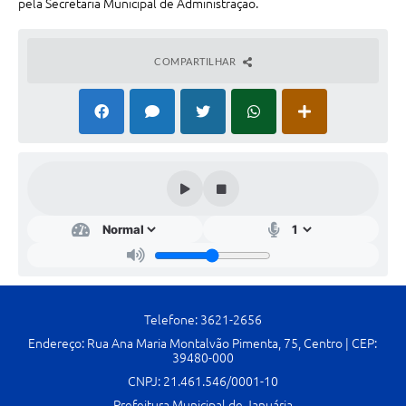
pela Secretaria Municipal de Administração.
Contato
Fotos - Eventos Oficiais
COMPARTILHAR
Telefone: 3621-2656
Endereço: Rua Ana Maria Montalvão Pimenta, 75, Centro | CEP:
39480-000
CNPJ: 21.461.546/0001-10
Prefeitura Municipal de Januária