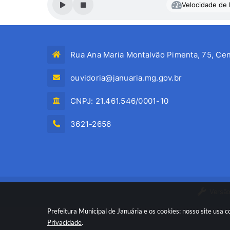
Velocidade de l
Rua Ana Maria Montalvão Pimenta, 75, Cen
ouvidoria@januaria.mg.gov.br
CNPJ: 21.461.546/0001-10
3621-2656
Versão
Prefeitura Municipal de Januária e os cookies: nosso site usa
Privacidade
.