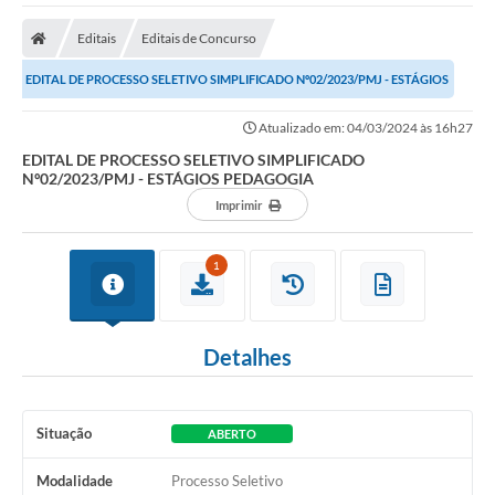
A Nossa Cidade
Editais
Editais de Concurso
Secretarias
EDITAL DE PROCESSO SELETIVO SIMPLIFICADO Nº02/2023/PMJ - ESTÁGIOS
Editais
PEDAGOGIA
Atualizado em: 04/03/2024 às 16h27
Tributos
EDITAL DE PROCESSO SELETIVO SIMPLIFICADO
Nº02/2023/PMJ - ESTÁGIOS PEDAGOGIA
Transparência Pública
Imprimir
Contratos
Carta de Serviços
1
Turismo
Detalhes
Legislação
Agenda
Situação
ABERTO
Telefones Úteis
Modalidade
Processo Seletivo
Ouvidoria