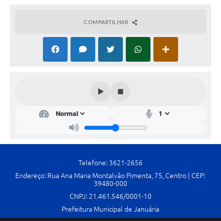
Contato
COMPARTILHAR
Fotos - Eventos Oficiais
Telefone: 3621-2656
Endereço: Rua Ana Maria Montalvão Pimenta, 75, Centro | CEP:
39480-000
CNPJ: 21.461.546/0001-10
Prefeitura Municipal de Januária