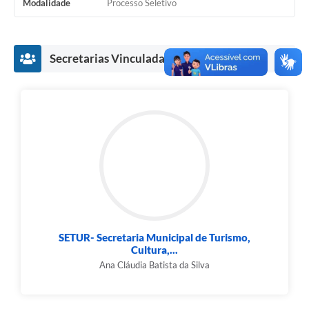
Modalidade
Processo Seletivo
Cavernas do Peruaçu
Galeria de Fotos
Secretarias Vinculadas
Galeria de Vídeos
Notícias
Links e Sites
Arquivos para Download
Diário Oficial
Links
Serviços Online
SETUR- Secretaria Municipal de Turismo,
Cultura,...
Enquete
Ana Cláudia Batista da Silva
SIC