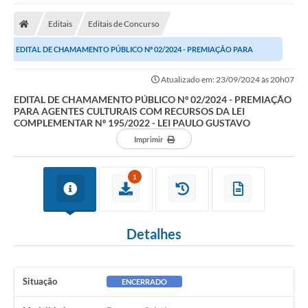
A Nossa Cidade
Editais
Editais de Concurso
Secretarias
EDITAL DE CHAMAMENTO PÚBLICO Nº 02/2024 - PREMIAÇÃO PARA
Editais
AGENTES CULTURAIS COM RECURSOS DA LEI COMPLEMENTAR...
Atualizado em: 23/09/2024 às 20h07
Tributos
EDITAL DE CHAMAMENTO PÚBLICO Nº 02/2024 - PREMIAÇÃO
PARA AGENTES CULTURAIS COM RECURSOS DA LEI
Transparência Pública
COMPLEMENTAR Nº 195/2022 - LEI PAULO GUSTAVO
Contratos
Imprimir
Carta de Serviços
1
Turismo
Legislação
Detalhes
Agenda
Telefones Úteis
Situação
ENCERRADO
Ouvidoria