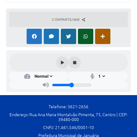
Cavernas do Peruaçu
COMPARTILHAR
Galeria de Fotos
Galeria de Vídeos
Notícias
Links e Sites
Arquivos para Download
Diário Oficial
Links
Serviços Online
Telefone: 3621-2656
Endereço: Rua Ana Maria Montalvão Pimenta, 75, Centro | CEP:
Enquete
39480-000
CNPJ: 21.461.546/0001-10
SIC
Prefeitura Municipal de Januária