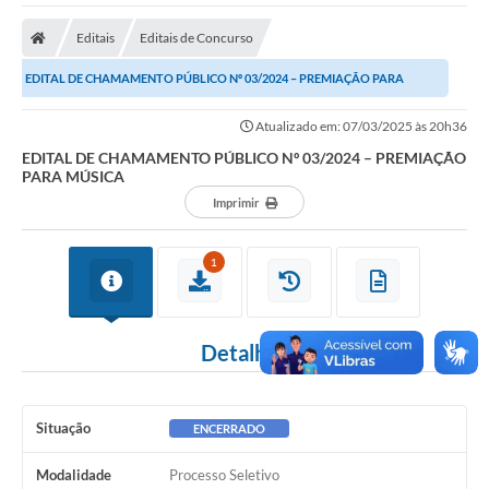
A Nossa Cidade
Editais
Editais de Concurso
Secretarias
EDITAL DE CHAMAMENTO PÚBLICO Nº 03/2024 – PREMIAÇÃO PARA
Editais
MÚSICA
Atualizado em: 07/03/2025 às 20h36
Tributos
EDITAL DE CHAMAMENTO PÚBLICO Nº 03/2024 – PREMIAÇÃO
PARA MÚSICA
Transparência Pública
Imprimir
Contratos
Carta de Serviços
1
Turismo
Detalhes
Legislação
Agenda
Situação
ENCERRADO
Telefones Úteis
Modalidade
Processo Seletivo
Ouvidoria