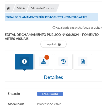
A Nossa Cidade
Editais
Editais de Concurso
Secretarias
EDITAL DE CHAMAMENTO PÚBLICO Nº 06/2024 – FOMENTO ARTES
Editais
VISUAIS
Atualizado em: 07/03/2025 às 20h37
Tributos
EDITAL DE CHAMAMENTO PÚBLICO Nº 06/2024 – FOMENTO
ARTES VISUAIS
Transparência Pública
Imprimir
Contratos
Carta de Serviços
1
Turismo
Detalhes
Legislação
Agenda
Situação
ENCERRADO
Telefones Úteis
Modalidade
Processo Seletivo
Ouvidoria