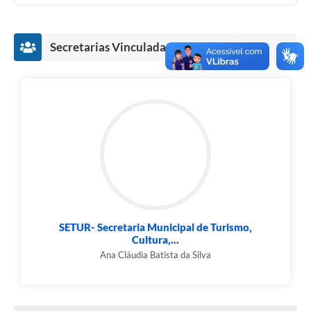
Cavernas do Peruaçu
Secretarias Vinculadas
Galeria de Fotos
Galeria de Vídeos
Notícias
Links e Sites
Arquivos para Download
Diário Oficial
Links
SETUR- Secretaria Municipal de Turismo,
Serviços Online
Cultura,...
Ana Cláudia Batista da Silva
Enquete
SIC