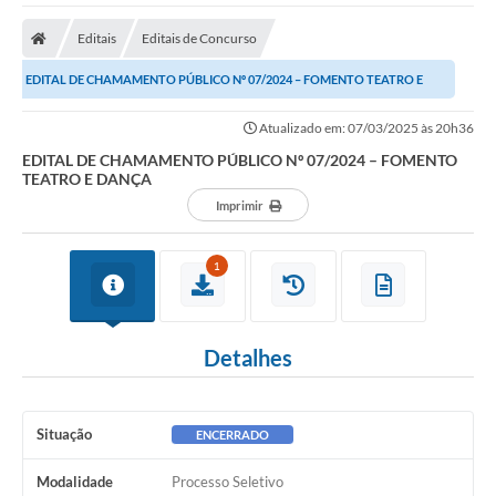
A Nossa Cidade
Editais
Editais de Concurso
Secretarias
EDITAL DE CHAMAMENTO PÚBLICO Nº 07/2024 – FOMENTO TEATRO E
Editais
DANÇA
Atualizado em: 07/03/2025 às 20h36
Tributos
EDITAL DE CHAMAMENTO PÚBLICO Nº 07/2024 – FOMENTO
TEATRO E DANÇA
Transparência Pública
Imprimir
Contratos
Carta de Serviços
1
Turismo
Detalhes
Legislação
Agenda
Situação
ENCERRADO
Telefones Úteis
Modalidade
Processo Seletivo
Ouvidoria