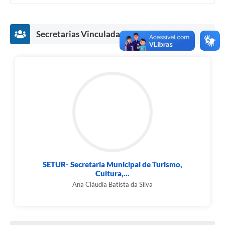
Cavernas do Peruaçu
Secretarias Vinculadas
Galeria de Fotos
Galeria de Vídeos
Notícias
Links e Sites
Arquivos para Download
Diário Oficial
Links
SETUR- Secretaria Municipal de Turismo,
Serviços Online
Cultura,...
Ana Cláudia Batista da Silva
Enquete
SIC