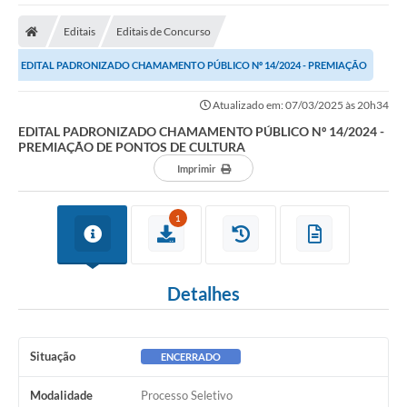
A Nossa Cidade
Editais
Editais de Concurso
Secretarias
EDITAL PADRONIZADO CHAMAMENTO PÚBLICO Nº 14/2024 - PREMIAÇÃO
Editais
DE PONTOS DE CULTURA
Atualizado em: 07/03/2025 às 20h34
Tributos
EDITAL PADRONIZADO CHAMAMENTO PÚBLICO Nº 14/2024 -
PREMIAÇÃO DE PONTOS DE CULTURA
Transparência Pública
Imprimir
Contratos
Carta de Serviços
1
Turismo
Detalhes
Legislação
Agenda
Situação
ENCERRADO
Telefones Úteis
Modalidade
Processo Seletivo
Ouvidoria