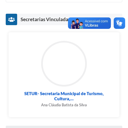
Cavernas do Peruaçu
Secretarias Vinculadas
Galeria de Fotos
Galeria de Vídeos
Notícias
Links e Sites
Arquivos para Download
Diário Oficial
Links
SETUR- Secretaria Municipal de Turismo,
Serviços Online
Cultura,...
Ana Cláudia Batista da Silva
Enquete
SIC