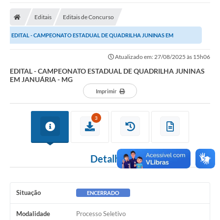
A Nossa Cidade
Editais
Editais de Concurso
Secretarias
EDITAL - CAMPEONATO ESTADUAL DE QUADRILHA JUNINAS EM
Editais
JANUÁRIA - MG
Atualizado em: 27/08/2025 às 15h06
Tributos
EDITAL - CAMPEONATO ESTADUAL DE QUADRILHA JUNINAS
EM JANUÁRIA - MG
Transparência Pública
Imprimir
Contratos
Carta de Serviços
3
Turismo
Detalhes
Legislação
Agenda
Situação
ENCERRADO
Telefones Úteis
Modalidade
Processo Seletivo
Ouvidoria