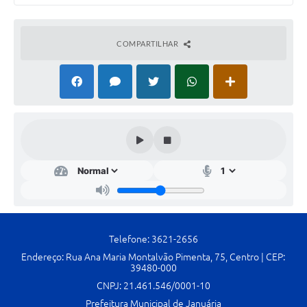
Cavernas do Peruaçu
COMPARTILHAR
Galeria de Fotos
Galeria de Vídeos
Notícias
Links e Sites
Arquivos para Download
Diário Oficial
Links
Serviços Online
Telefone: 3621-2656
Endereço: Rua Ana Maria Montalvão Pimenta, 75, Centro | CEP:
Enquete
39480-000
CNPJ: 21.461.546/0001-10
SIC
Prefeitura Municipal de Januária